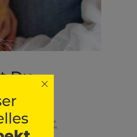
st Du
er
lles
en Werkzeuge verwendet. Für
während Langhaarkatzen von
pekt
 beugst Verfilzungen vor