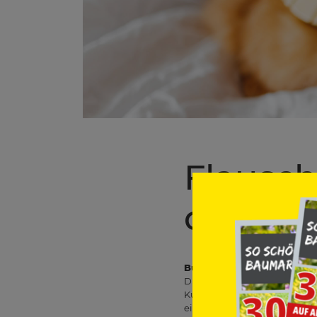
Flausch
das Katz
Bürsten – aber richtig
Die meisten Katzen genieße
Kurzhaarkatzen reicht oft 
einer Zupfbürste oder einem