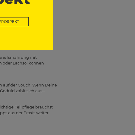
uswahl an Pflegebürsten –
PROSPEKT
besten täglich bürsten. Das
Putzen verschluckt. Denn
zu Verdauungsproblemen
gene Ernährung mit
in oder Lachsöl können
ln auf der Couch. Wenn Deine
Geduld zahlt sich aus –
chtige Fellpflege brauchst.
pps aus der Praxis weiter.