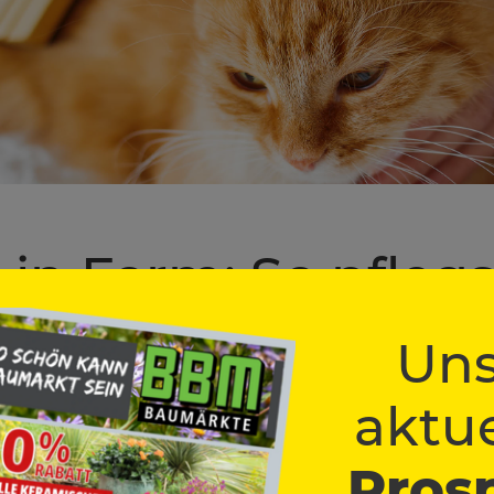
 in Form: So pfleg
enfell richtig
Uns
aktue
n das Bürsten, wenn man sich langsam herantastet und die richtig
eine weiche Gummibürste oder ein Handschuh mit Massagenoppen, 
Pros
 Kamm mit drehbaren Zinken profitieren. So entfernst Du lose Haare,