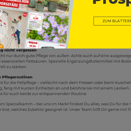
Durchblutung der Haut an. In unserem Markt findest Du eine große A
 sich für Deinen Stubentiger am besten eignet.
rs gründlich
ZUM BLÄTTER
ypischerweise im Frühjahr und Herbst – solltest Du Deine Katze am 
der Wohnung und verhindert, dass Deine Katze zu viele Haare beim 
en Haarballen führen, die sie wieder erbrechen muss – oder die 
ng nicht vergessen
cht nur durch gute Pflege von außen. Achte auch auf eine ausgewo
essenziellen Fettsäuren. Spezielle Ergänzungsfuttermittel mit Biot
ell zu stärken
e Pflegeroutinen
für die Fellpflege – vielleicht nach dem Fressen oder beim Kusche
, fang mit kurzen Einheiten an und belohne sie mit einem Leckerli. 
ege für euch beide zur entspannenden Routine.
Spezialkamm – bei uns im Markt findest Du alles, was Du für die ri
bist, welches Zubehör geeignet ist: Unser Team hilft Dir gerne mit Ti