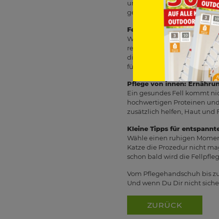
und regst gleichzeitig die 
gerne zeigen wir Dir, welche
Fellwechsel? Jetzt besonde
Während des Fellwechsels – t
reduziert die Haarmenge in 
diese können zu unangenehm
führen können.
Pflege von innen: Ernähru
Ein gesundes Fell kommt ni
hochwertigen Proteinen und 
zusätzlich helfen, Haut und F
Kleine Tipps für entspannt
Wähle einen ruhigen Moment 
Katze die Prozedur nicht mag
schon bald wird die Fellpfl
Vom Pflegehandschuh bis zum 
Und wenn Du Dir nicht sicher 
ZURÜCK