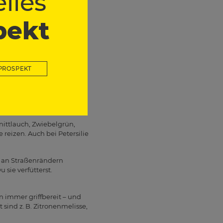
lles
pekt
PROSPEKT
en werden – besonders
hnittlauch, Zwiebelgrün,
eizen. Auch bei Petersilie
t an Straßenrändern
 sie verfütterst.
n immer griffbereit – und
 sind z. B. Zitronenmelisse,