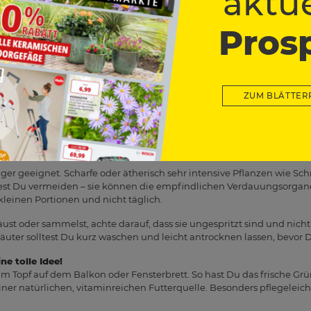
aktue
 aber in Maßen füttern.
 Verdauung, ideal auch getrocknet.
Pros
gefressen, hat entzündungshemmende Wirkung.
n, aromatisch und bekömmlich.
hungslindernd und schmeckt süßlich.
higend, besonders bei Magenbeschwerden.
ZUM BLÄTTER
e
– gut für die Verdauung, kühlend und frisch.
e, Spitzwegerich oder Ringelblume dürfen in kleinen Mengen gegeb
.
Nager geeignet. Scharfe oder ätherisch sehr intensive Pflanzen wie Sc
est Du vermeiden – sie können die empfindlichen Verdauungsorgane r
 kleinen Portionen und nicht täglich.
ust oder sammelst, achte darauf, dass sie ungespritzt sind und nich
uter solltest Du kurz waschen und leicht antrocknen lassen, bevor Du
ne tolle Idee!
m Topf auf dem Balkon oder Fensterbrett. So hast Du das frische Grü
iner natürlichen, vitaminreichen Futterquelle. Besonders pflegeleicht