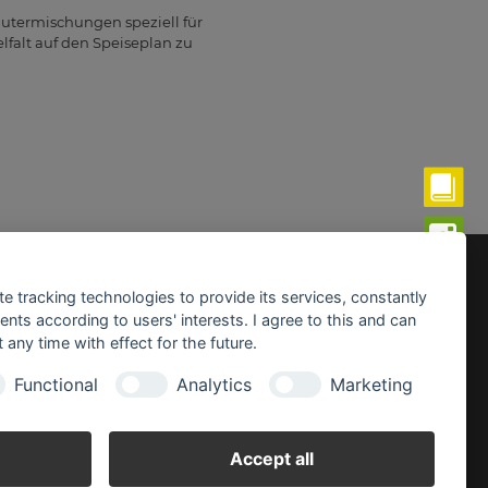
utermischungen speziell für
lfalt auf den Speiseplan zu
fnungszeiten:
te tracking technologies to provide its services, constantly
ntag - Freitag:
ts according to users' interests. I agree to this and can
0 - 19.00 Uhr
any time with effect for the future.
mstag:
Functional
Analytics
Marketing
0 - 18.00 Uhr
Accept all