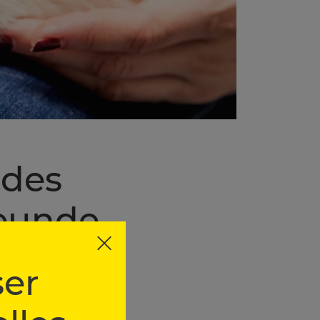
ndes
reunde
er
sogar als Topfpflanze auf