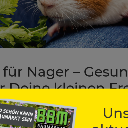
 für Nager – Gesu
r Deine kleinen F
Uns
ieren gut
 bedenkenlos füttern kannst – frisch aus dem Garten, getrocknet oder 
t und gut verträglich sind: