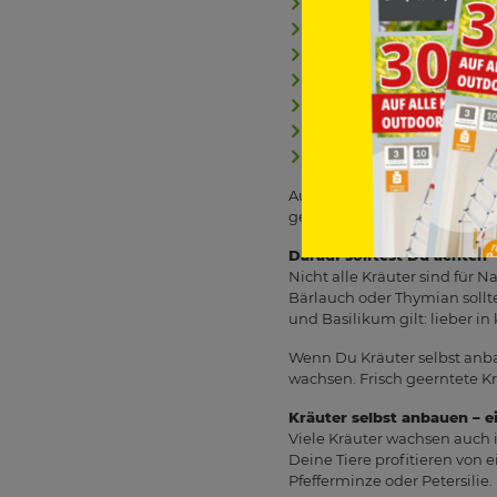
Petersilie
– vitaminreich,
Löwenzahn
– fördert die
Basilikum
– wird gerne 
Dill
– beruhigt den Mage
Fenchelgrün
– wirkt blä
Kamille
– sanft und beru
Melisse und Pfefferminz
Auch Kräuter wie Schafgarb
getrocknet als Zusatz im Heu
Darauf solltest Du achten
Nicht alle Kräuter sind für 
Bärlauch oder Thymian sollt
und Basilikum gilt: lieber in
Wenn Du Kräuter selbst anba
wachsen. Frisch geerntete Krä
Kräuter selbst anbauen – ei
Viele Kräuter wachsen auch i
Deine Tiere profitieren von e
Pfefferminze oder Petersilie.