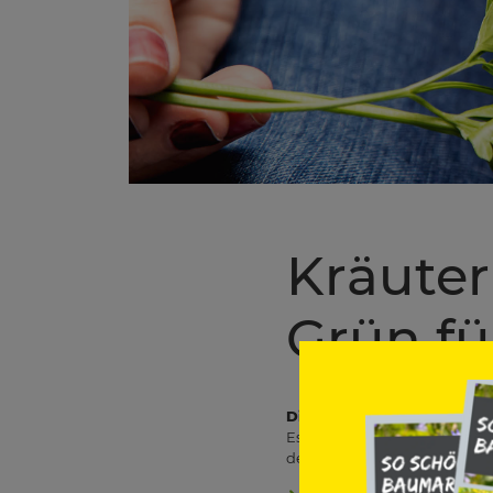
Kräuter
Grün fü
Diese Kräuter tun Deinen T
Es gibt viele Kräuter, die Du
dem Balkon. Besonders belieb