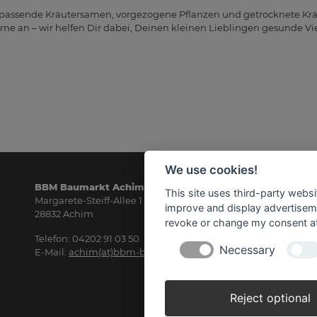
 passende Kräutersamen, vorgezogene Pflanzen und getrocknete Krä
ne an – wir helfen Dir dabei, Deinen kleinen Lieblingen gesunde Vie
We use cookies!
BBM Baumarkt Achim
Öf
This site uses third-party websi
Margarete-Steiff-Allee 1
Mo
improve and display advertisemen
28832 Achim
8.3
revoke or change my consent at 
Telefon: 04202 91 03 50
Sa
Necessary
E-Mail:
achim(at)bbm-baumarkt.de
8.3
Reject optional