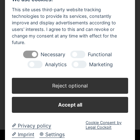
Impressum
Datenschutz
Widerruf-Formular
This site uses third-party website tracking
Cookie-Einstellungen ändern
technologies to provide its services, constantly
improve and display advertisements according to
users' interests. I agree to this and can revoke or
BBM Baumarkt Achim
Margarete-Steiff-Allee 1
change my consent at any time with effect for the
28832 Achim
future.
Telefon: 04202 91 03 50
Necessary
Functional
E-Mail:
achim(at)bbm-baumarkt.de
Analytics
Marketing
Öffnungszeiten:
Montag - Freitag:
Reject optional
8.30 - 19.00 Uhr
Samstag:
Accept all
8.30 - 18.00 Uhr
Cookie Consent by
Privacy policy
Legal Cockpit
Imprint
Settings
Unsere Einkaufskooperation