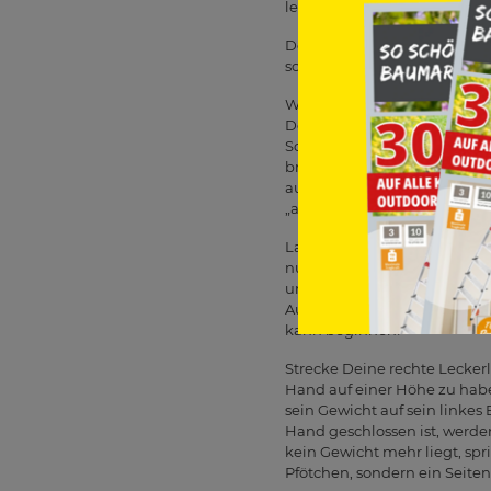
lernt euch also besser verste
Doch Butter bei die Fische. E
sollte eigentlich niemand sc
Wie bei vielen anderen Lekt
Deinem Hund, also gibst Du i
Schnäuzchen bekommt keines,
brauchen sehr klare Strukture
ausspielen. Wer der Rudelführ
„aber ich mag ihn doch so“ z
Lass Deinen Besten vor Dir 
nun ein Leckerli in Deine r
unten zeigt (das ist wichtig
Aufmerksamkeit Deines Futter
kann beginnen!
Strecke Deine rechte Lecker
Hand auf einer Höhe zu habe
sein Gewicht auf sein linkes
Hand geschlossen ist, werden
kein Gewicht mehr liegt, sp
Pfötchen, sondern ein Seiten