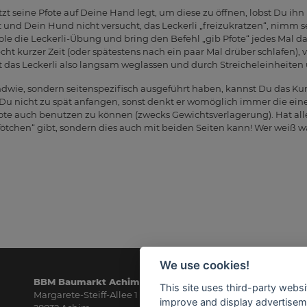
t seine Pfote auf Deine Hand legt, um diese zu öffnen, lobst Du ihn u
t und Dein Hund nicht versucht, das Leckerli „freizukratzen“, nimm 
hole die Leckerli-Übung und bring den Befehl „gib Pfote“ jedes Mal 
cht kurzer Zeit (oder spätestens nach ein paar Mal drüber schlafen), 
 das Leckerli also langsam weglassen und durch Streicheleinheiten 
ndwie, sondern seitenspezifisch ausgeführt haben, kannst Du das Kun
Du nicht zu spät anfangen, sonst denkt er womöglich immer die ei
ote auch benutzen zu können (zwecks Gewichtsverlagerung). Hat alle
fötchen“ gibt, sondern dies auch mit beiden Seiten kann! Wer weiß w
We use cookies!
BBM Baumarkt Achim
Öf
This site uses third-party websi
Margarete-Steiff-Allee 1
Mo
improve and display advertisemen