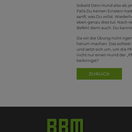
Sobald Dein Hund also ab jetz
Falls Du keinen Einstein has
sanft, was Du willst. Wieder
eben genau dies tut. Nach re
Befehl dann auch. Du kannst
Da wir die Übung nicht irge
herum machen. Das solltest 
und setzt sich um, um die Pf
nicht nur einen Hund der „P
beibringst?
ZURÜCK