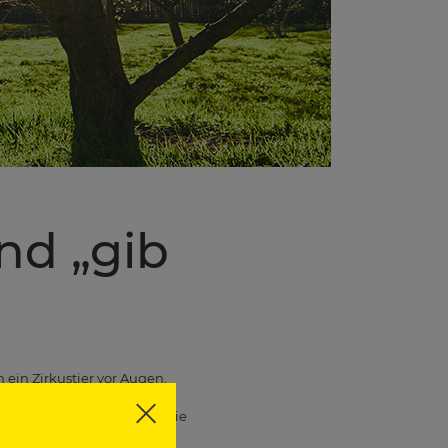
nd „gib
 ein Zirkustier vor Augen.
 Aufmerksamkeit und purer
edeutest Du buchstäblich die
iven Möglichkeiten. Ihr