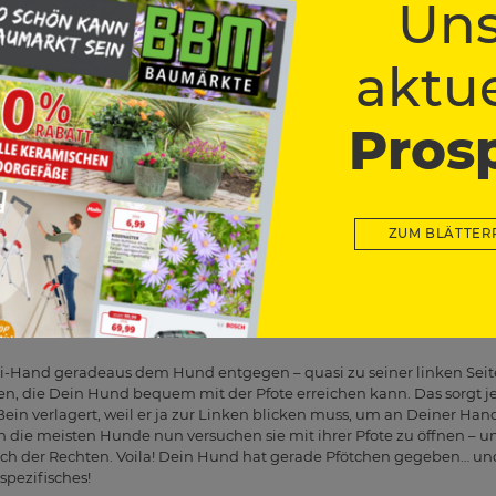
Uns
hen.
in guter Anfang, um in die Trickkiste zu greifen, ist der recht simple 
aktue
heitern und wir erklären Dir heute, wie Du das am aller einfachsten b
ionen, bedienen wir uns auch hier dem Leitfanden des positiven Feed
hm auch etwas dafür. Recht simpel, oder? Es werden also Leckerlis b
Pros
 nur weil die Kulleraugen-Karte gespielt wird. Belohnungen gibt e
n, sie wissen nämlich viel besser, als Du vielleicht glauben magst, wie
er ist muss also immer klar sein. Untergrabe Dir nicht selbst Deine A
u tun.
ZUM BLÄTTER
„Sitz“ machen und knie Dich zu ihm hinunter. Du sollten ihm dabei d
echte Hand, schließe diese zur Faust und dreh Deine Hand dabei so,
 für das Öffnen der Hand, nach der Lektion). Spätestens jetzt hast Du
neiders. Falls dieser nun zu stürmisch sein sollte, lass ihn wieder „
li-Hand geradeaus dem Hund entgegen – quasi zu seiner linken Seite
n, die Dein Hund bequem mit der Pfote erreichen kann. Das sorgt je
 Bein verlagert, weil er ja zur Linken blicken muss, um an Deiner Han
 die meisten Hunde nun versuchen sie mit ihrer Pfote zu öffnen – und
rich der Rechten. Voila! Dein Hund hat gerade Pfötchen gegeben… un
spezifisches!