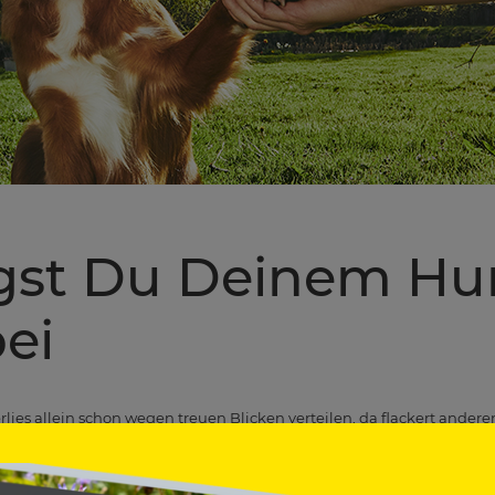
gst Du Deinem Hu
bei
lies allein schon wegen treuen Blicken verteilen, da flackert anderen
ster Freund wird Dir das Gehirnjogging und die investierte Zeit mit
dersetzung mit Deinem Flauschball ist ein Erlebnis, denn für ihn b
verstandene Kommando auch durchaus ein Mehrwert eurer kommunikat