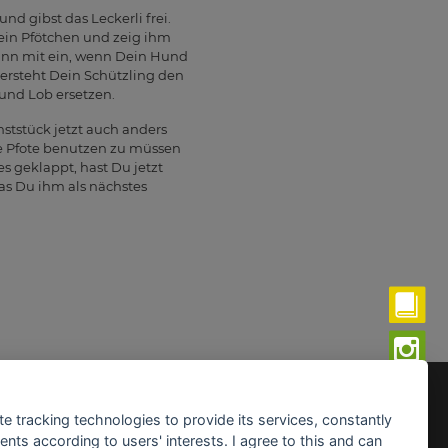
nd gibst das Leckerli frei.
sein Pfötchen und zeig ihm
dann mit ein, wenn Dein Hund
versteht Dein Schützling den
und Lob ersetzen.
ststück jetzt auch anders
ne Pfote benutzen zu müssen
s geklappt, hast Du jetzt
as Du ihm als nächstes
fnungszeiten:
te tracking technologies to provide its services, constantly
ntag - Freitag:
ts according to users' interests. I agree to this and can