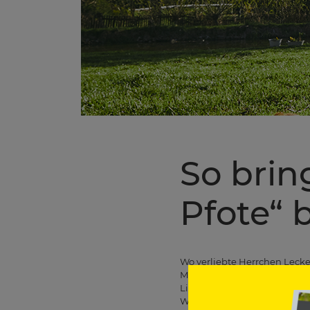
So brin
Pfote“ 
Wo verliebte Herrchen Lecker
Manege frei! Gut so! Dein be
Liebe danken! Jede Auseinan
Welt. Dabei ist jedes neu 