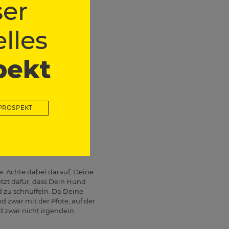
er
Befehl „gib Pfote“. Daran
lles
ewerkstelligst!
backs. Du willst etwas von
enötigt, aber nein, Dein
pekt
s nur für Leistung. Hunde
 sie ihre Vorteile
utorität, das hat nichts mit
PROSPEKT
irekt gegenüber sein. Lege
 dass Dein Handrücken nach
 die uneingeschränkte
Sitz“ machen – die Magie
. Achte dabei darauf, Deine
tzt dafür, dass Dein Hund
d zu schnüffeln. Da Deine
 zwar mit der Pfote, auf der
d zwar nicht irgendein