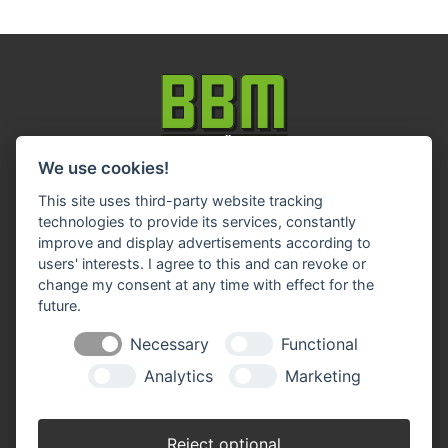
We use cookies!
Impressum
Datenschutz
Widerruf-Formular
This site uses third-party website tracking
Cookie-Einstellungen ändern
technologies to provide its services, constantly
improve and display advertisements according to
users' interests. I agree to this and can revoke or
BBM Baumarkt Achim
Margarete-Steiff-Allee 1
change my consent at any time with effect for the
28832 Achim
future.
Telefon: 04202 91 03 50
Necessary
Functional
E-Mail:
achim(at)bbm-baumarkt.de
Analytics
Marketing
Öffnungszeiten:
Montag - Freitag:
Reject optional
8.30 - 19.00 Uhr