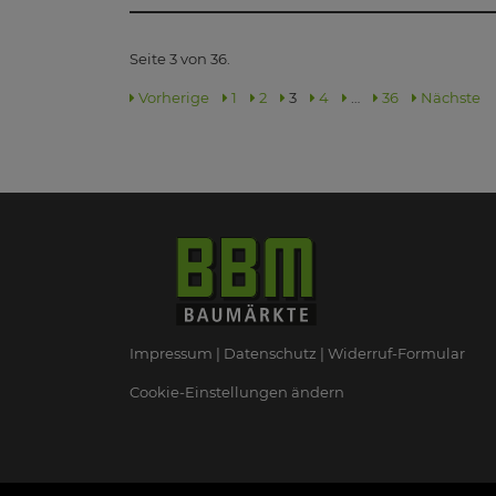
Seite 3 von 36.
Vorherige
1
2
3
4
…
36
Nächste
Impressum
Datenschutz
Widerruf-Formular
Cookie-Einstellungen ändern