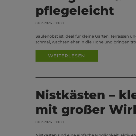
pflegeleicht
01.03.2026 - 00:00
Säulenobst ist ideal für kleine Gärten, Terrassen
schmal, wachsen eher in die Höhe und bringen tr
WEITERLESEN
Nistkästen – kl
mit großer Wi
01.03.2026 - 00:00
Nistkästen sind eine einfache Möglichkeit, aktiv e