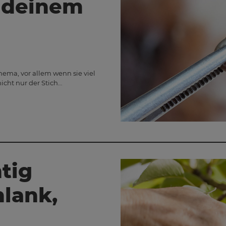
 deinem
ema, vor allem wenn sie viel
icht nur der Stich…
tig
hlank,