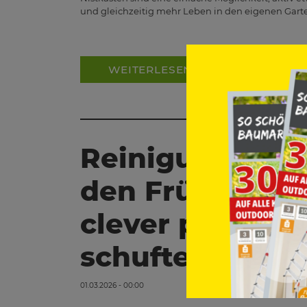
und gleichzeitig mehr Leben in den eigenen Gart
WEITERLESEN
Reinigungsgerä
den Frühjahrsp
clever putzen,
schuften
01.03.2026 - 00:00