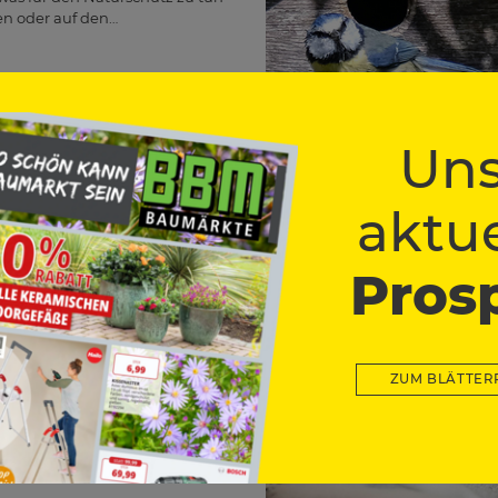
en oder auf den…
Uns
aktue
te für
Pros
utz –
 weniger
ZUM BLÄTTER