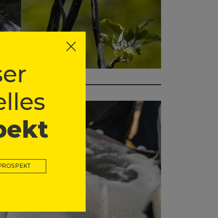
er
lles
pekt
PROSPEKT