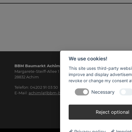
We use cookies!
BBM Baumarkt Achim
Öf
This site uses third-party websi
Margarete-Steiff-Allee 1
Mo
improve and display advertisemen
28832 Achim
8.3
revoke or change my consent at 
Telefon: 04202 91 03 50
Sa
Necessary
E-Mail:
achim(at)bbm-baumarkt.de
8.3
Reject optional
Privacy policy
Imprint