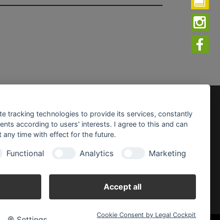
fnungszeiten:
te tracking technologies to provide its services, constantly
ntag - Freitag:
ts according to users' interests. I agree to this and can
0 - 19.00 Uhr
any time with effect for the future.
mstag:
Functional
Analytics
Marketing
0 - 18.00 Uhr
Accept all
Cookie Consent by Legal Cockpit
Settings