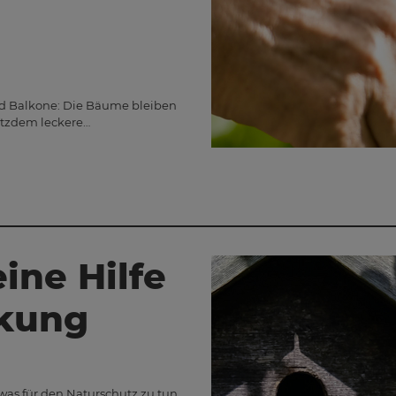
 und Balkone: Die Bäume bleiben
otzdem leckere…
eine Hilfe
rkung
twas für den Naturschutz zu tun