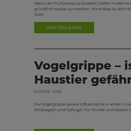
Wenn der Frühjahrsputz ansteht, helfen moderne 
gründlich sauber zu machen, ohne dass du dich 
Statt…
WEITERLESEN
Vogelgrippe – i
Haustier gefäh
01.02.2026 - 00:00
Die Vogelgrippe (aviäre Influenza) ist in erster Li
Wildvögeln und Geflügel. Für Hunde und Katzen i