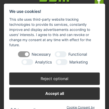
We use cookies!
Impressum
Datenschutz
Widerruf-Formular
This site uses third-party website tracking
Cookie-Einstellungen ändern
technologies to provide its services, constantly
improve and display advertisements according to
users' interests. I agree to this and can revoke or
BBM Baumarkt Achim
change my consent at any time with effect for the
Margarete-Steiff-Allee 1
28832 Achim
future.
Telefon: 04202 91 03 50
Necessary
Functional
E-Mail:
achim(at)bbm-baumarkt.de
Analytics
Marketing
Öffnungszeiten:
Montag - Freitag:
Reject optional
8.30 - 19.00 Uhr
Samstag:
Accept all
8.30 - 18.00 Uhr
Cookie Consent by