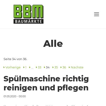
Alle
Seite 34 von 36.
Vorherige
1
…
33
34
35
36
Nächste
Spülmaschine richtig
reinigen und pflegen
01.05.2020 - 00:00