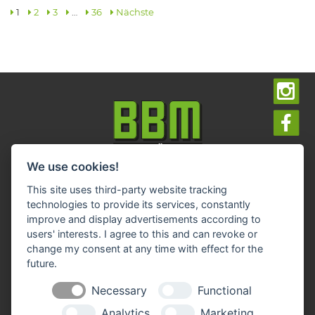
1
2
3
…
36
Nächste
We use cookies!
Impressum
Datenschutz
Widerruf-Formular
This site uses third-party website tracking
Cookie-Einstellungen ändern
technologies to provide its services, constantly
improve and display advertisements according to
users' interests. I agree to this and can revoke or
BBM Baumarkt Achim
change my consent at any time with effect for the
Margarete-Steiff-Allee 1
28832 Achim
future.
Telefon: 04202 91 03 50
Necessary
Functional
E-Mail:
achim(at)bbm-baumarkt.de
Analytics
Marketing