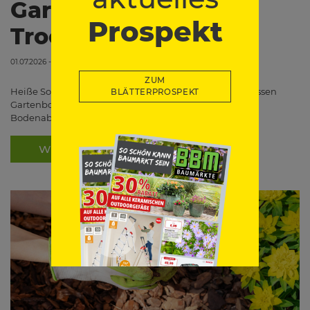
Gartenboden vor
Prospekt
Trockenheit
01.07.2026 - 00:00
ZUM
Heiße Sommertage, wenig Regen und starke Sonne lassen
BLÄTTERPROSPEKT
Gartenboden schnell austrocknen. Mit der richtigen
Bodenabdeckung hältst du Feuchtigkeit länger…
WEITERLESEN