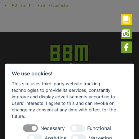
1
2
3
…
36
Nächste
We use cookies!
Impressum
Datenschutz
Widerruf-Formular
This site uses third-party website tracking
Cookie-Einstellungen ändern
technologies to provide its services, constantly
improve and display advertisements according to
users' interests. I agree to this and can revoke or
BBM Baumarkt Achim
change my consent at any time with effect for the
Margarete-Steiff-Allee 1
28832 Achim
future.
Telefon: 04202 91 03 50
Necessary
Functional
E-Mail:
achim(at)bbm-baumarkt.de
Analytics
Marketing