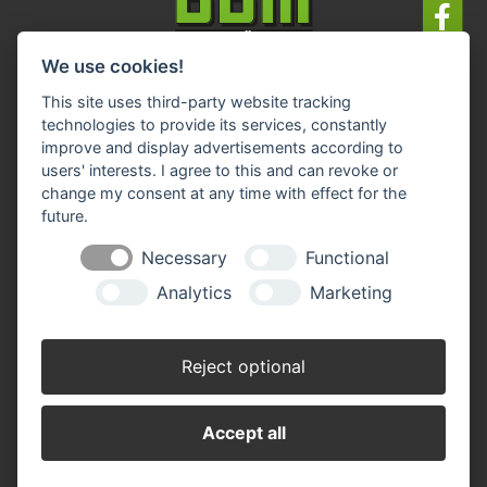
We use cookies!
Impressum
Datenschutz
Widerruf-Formular
This site uses third-party website tracking
Cookie-Einstellungen ändern
technologies to provide its services, constantly
improve and display advertisements according to
users' interests. I agree to this and can revoke or
BBM Baumarkt Achim
Margarete-Steiff-Allee 1
change my consent at any time with effect for the
28832 Achim
future.
Telefon: 04202 91 03 50
Necessary
Functional
E-Mail:
achim(at)bbm-baumarkt.de
Analytics
Marketing
Öffnungszeiten:
Montag - Freitag:
Reject optional
8.30 - 19.00 Uhr
Samstag:
8.30 - 18.00 Uhr
Accept all