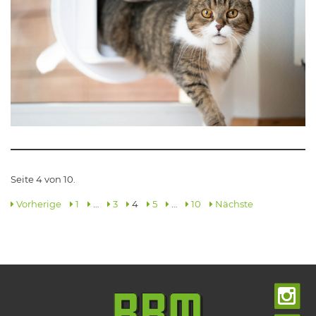
Seite 4 von 10.
Vorherige
1
…
3
4
5
…
10
Nächste