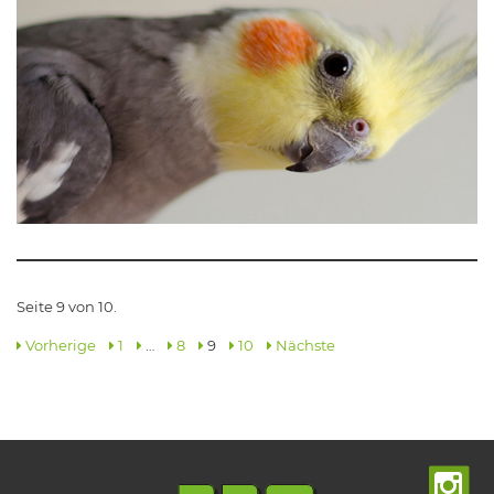
Seite 9 von 10.
Vorherige
1
…
8
9
10
Nächste