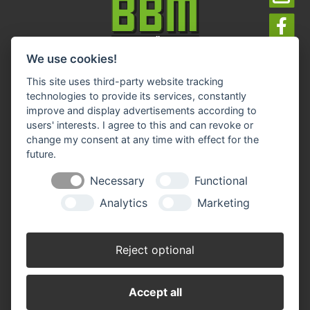
We use cookies!
Impressum
Datenschutz
Widerruf-Formular
This site uses third-party website tracking
Cookie-Einstellungen ändern
technologies to provide its services, constantly
improve and display advertisements according to
users' interests. I agree to this and can revoke or
BBM Baumarkt Achim
change my consent at any time with effect for the
Margarete-Steiff-Allee 1
28832 Achim
future.
Telefon: 04202 91 03 50
Necessary
Functional
E-Mail:
achim(at)bbm-baumarkt.de
Analytics
Marketing
Öffnungszeiten:
Montag - Freitag:
Reject optional
8.30 - 19.00 Uhr
Samstag:
Accept all
8.30 - 18.00 Uhr