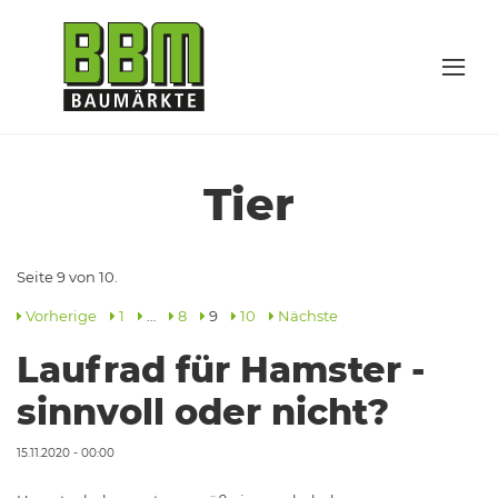
Tier
Seite 9 von 10.
Vorherige
1
…
8
9
10
Nächste
Laufrad für Hamster -
sinnvoll oder nicht?
15.11.2020 - 00:00