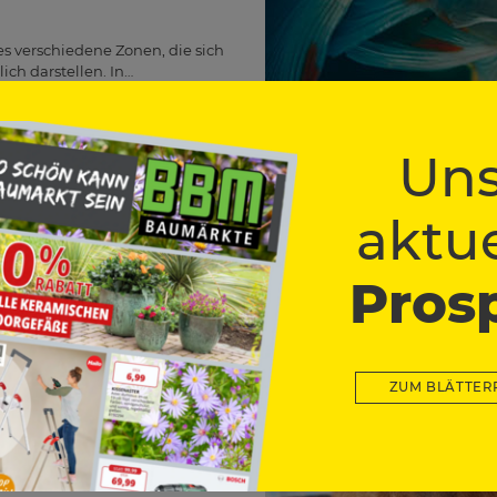
s verschiedene Zonen, die sich
ich darstellen. In…
Uns
aktue
Pros
 beim
 das
ZUM BLÄTTER