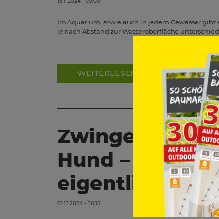
15.11.2024 - 00:00
Im Aquarium, sowie auch in jedem Gewässer gibt e
je nach Abstand zur Wasseroberfläche unterschiedl
WEITERLESEN
Zwingerhusten
Hund – Was ist
eigentlich?
01.10.2024 - 00:15