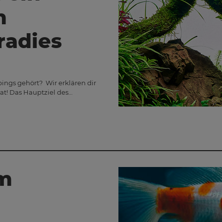
n
radies
ngs gehört? Wir erklären dir
hat! Das Hauptziel des…
m