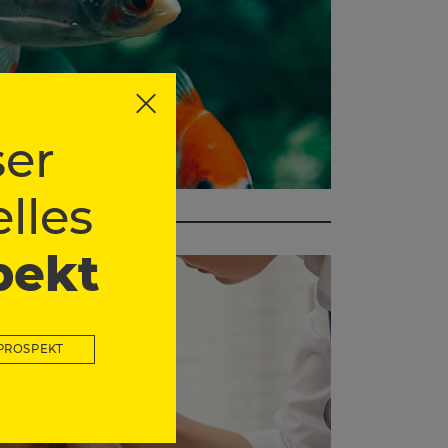
er
lles
pekt
PROSPEKT