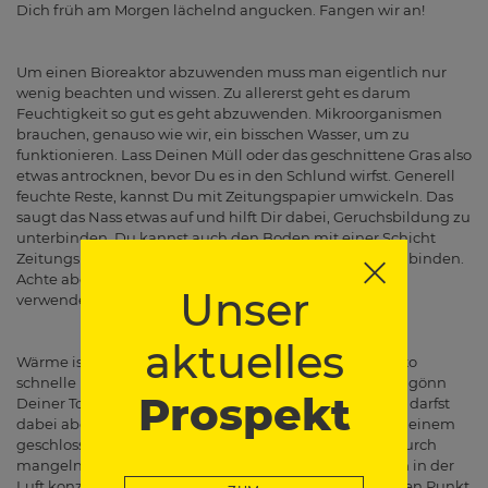
Dich früh am Morgen lächelnd angucken. Fangen wir an!
Um einen Bioreaktor abzuwenden muss man eigentlich nur
wenig beachten und wissen. Zu allererst geht es darum
Feuchtigkeit so gut es geht abzuwenden. Mikroorganismen
brauchen, genauso wie wir, ein bisschen Wasser, um zu
funktionieren. Lass Deinen Müll oder das geschnittene Gras also
etwas antrocknen, bevor Du es in den Schlund wirfst. Generell
feuchte Reste, kannst Du mit Zeitungspapier umwickeln. Das
saugt das Nass etwas auf und hilft Dir dabei, Geruchsbildung zu
unterbinden. Du kannst auch den Boden mit einer Schicht
Zeitungspapier bedecken, um absickerndes Wasser zu binden.
Achte aber darauf, kein Farb- oder Hochglanzpapier zu
Unser
verwenden.
aktuelles
Wärme ist der nächste wichtige Faktor. Je wärmer, desto
schnelle laufen mikrobielle Prozesse ab. Das bedeutet, gönn
Prospekt
Deiner Tonne ein schattiges Plätzchen im Sommer. Du darfst
dabei aber nicht auf die Idee kommen, Deine Tonne in einem
geschlossenen Raum unterzubringen. Hier läufst Du durch
mangelnde Luftzirkulation Gefahr, dass sich Pilzsporen in der
Luft konzentrieren, was uns direkt zum letzten wichtigen Punkt