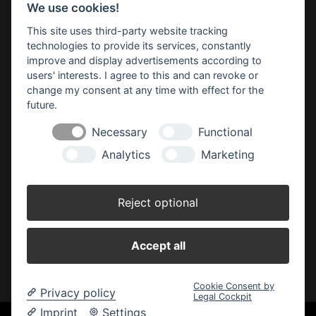
We use cookies!
Impressum
Datenschutz
Widerruf-Formular
This site uses third-party website tracking
Cookie-Einstellungen ändern
technologies to provide its services, constantly
improve and display advertisements according to
users' interests. I agree to this and can revoke or
BBM Baumarkt Achim
Margarete-Steiff-Allee 1
change my consent at any time with effect for the
28832 Achim
future.
Telefon: 04202 91 03 50
Necessary
Functional
E-Mail:
achim(at)bbm-baumarkt.de
Analytics
Marketing
Öffnungszeiten:
Montag - Freitag:
Reject optional
8.30 - 19.00 Uhr
Samstag:
Accept all
8.30 - 18.00 Uhr
Cookie Consent by
Privacy policy
Legal Cockpit
Imprint
Settings