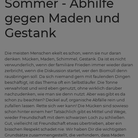
Sommer - Abhilfe
gegen Maden und
Gestank
Die meisten Menschen ekelt es schon, wenn sie nur daran
denken. Mücken, Maden, Schimmel, Gestank. Da ist es nicht
verwunderlich, wenn der familiäre Frieden immer wieder daran
zerbricht, wenn die Diskussion startet, wer den Biomüll denn
rausbringen soll. Da sich niemand gern mit faulenden Dingen
beschäftigt, ist das Thema oft ein Selbstläufer. Die Tonne
verwahrlost und wird eben genutzt, ohne wirklich darüber
nachzudenken, wie man sie denn nutzt. Aber was gibt es da
schon zu beachten? Deckel auf, organische Abfälle rein und
zufallen lassen. Rette sich wer kann! Die Mücken sind sowieso
schon hinter einem her! Tatsächlich gibt es Mittel und Wege,
wieder Freundschaft mit dem schwarzen Loch zu schließen.
Gut, vielleicht ist Freundschaft etwas übertrieben, aber ein
bisschen Respekt schadet nie. Wir haben Dir die wichtigsten
Grundsätze zusammengestellt, die verhindern, dass Maden