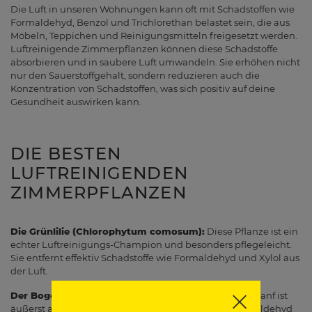
Die Luft in unseren Wohnungen kann oft mit Schadstoffen wie
Formaldehyd, Benzol und Trichlorethan belastet sein, die aus
Möbeln, Teppichen und Reinigungsmitteln freigesetzt werden.
Luftreinigende Zimmerpflanzen können diese Schadstoffe
absorbieren und in saubere Luft umwandeln. Sie erhöhen nicht
nur den Sauerstoffgehalt, sondern reduzieren auch die
Konzentration von Schadstoffen, was sich positiv auf deine
Gesundheit auswirken kann.
DIE BESTEN
LUFTREINIGENDEN
ZIMMERPFLANZEN
Die Grünlilie (Chlorophytum comosum):
Diese Pflanze ist ein
echter Luftreinigungs-Champion und besonders pflegeleicht.
Sie entfernt effektiv Schadstoffe wie Formaldehyd und Xylol aus
der Luft.
Der Bogenhanf (Sansevieria trifasciata):
Der Bogenhanf ist
äußerst anspruchslos und filtert Schadstoffe wie Formaldehyd