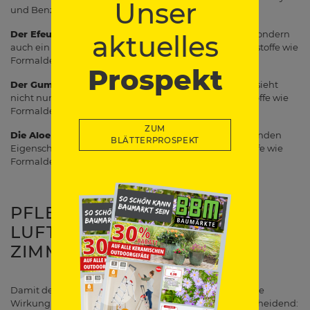
Unser
und Benzol. Er gedeiht auch bei wenig Licht gut.
Der Efeu (Hedera helix):
Efeu ist nicht nur dekorativ, sondern
aktuelles
auch ein exzellenter Schadstofffilter. Er entfernt Schadstoffe wie
Formaldehyd und Xylol aus der Luft.
Prospekt
Der Gummibaum (Ficus elastica):
Der Gummibaum sieht
nicht nur elegant aus, sondern beseitigt auch Schadstoffe wie
Formaldehyd und Ammoniak.
ZUM
Die Aloe Vera:
Diese Pflanze ist nicht nur für ihre heilenden
BLÄTTERPROSPEKT
Eigenschaften bekannt, sondern filtert auch Schadstoffe wie
Formaldehyd und Benzol aus der Luft.
PFLEGETIPPS FÜR
LUFTREINIGENDE
ZIMMERPFLANZEN
Damit deine luftreinigenden Zimmerpflanzen ihre volle
Wirkung entfalten können, ist die richtige Pflege entscheidend: