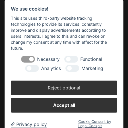
We use cookies!
Impressum
Datenschutz
Widerruf-Formular
This site uses third-party website tracking
Cookie-Einstellungen ändern
technologies to provide its services, constantly
improve and display advertisements according to
users' interests. I agree to this and can revoke or
BBM Baumarkt Achim
Margarete-Steiff-Allee 1
change my consent at any time with effect for the
28832 Achim
future.
Telefon: 04202 91 03 50
Necessary
Functional
E-Mail:
achim(at)bbm-baumarkt.de
Analytics
Marketing
Öffnungszeiten:
Montag - Freitag:
Reject optional
8.30 - 19.00 Uhr
Samstag:
Accept all
8.30 - 18.00 Uhr
Cookie Consent by
Privacy policy
Legal Cockpit