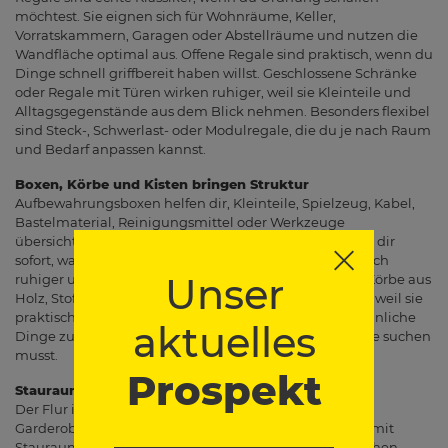
möchtest. Sie eignen sich für Wohnräume, Keller,
Vorratskammern, Garagen oder Abstellräume und nutzen die
Wandfläche optimal aus. Offene Regale sind praktisch, wenn du
Dinge schnell griffbereit haben willst. Geschlossene Schränke
oder Regale mit Türen wirken ruhiger, weil sie Kleinteile und
Alltagsgegenstände aus dem Blick nehmen. Besonders flexibel
sind Steck-, Schwerlast- oder Modulregale, die du je nach Raum
und Bedarf anpassen kannst.
Boxen, Körbe und Kisten bringen Struktur
Aufbewahrungsboxen helfen dir, Kleinteile, Spielzeug, Kabel,
Bastelmaterial, Reinigungsmittel oder Werkzeuge
übersichtlich zu verstauen. Transparente Boxen zeigen dir
sofort, was drin ist. Undurchsichtige Kisten wirken optisch
Unser
ruhiger und lassen sich mit Etiketten gut beschriften. Körbe aus
Holz, Stoff oder Kunststoff sind ideal für Wohnbereiche, weil sie
praktisch und dekorativ zugleich sind. Achte darauf, ähnliche
aktuelles
Dinge zusammenzufassen, damit du später nicht lange suchen
musst.
Prospekt
Stauraum im Flur clever planen
Der Flur ist oft klein, wird aber täglich stark genutzt.
Garderobenleisten, Schuhschränke, Haken, Sitzbänke mit
Stauraum und schmale Regale helfen dir, Jacken, Taschen,