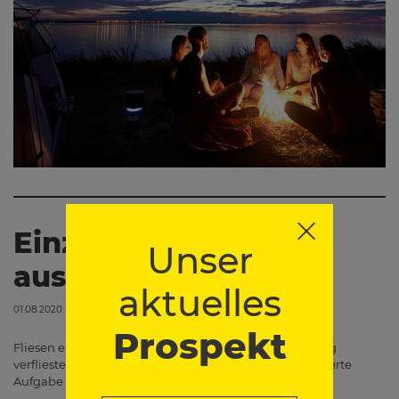
Einzelne Fliesen
Unser
austauschen
aktuelles
01.08.2020 - 00:00
Prospekt
Fliesen einzeln austauschen, inmitten einer vollständig
verfliesten Wand - das scheint keine sehr wünschenswerte
Aufgabe zu sein. Manchmal lässt es…