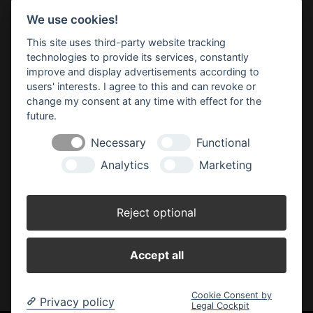
We use cookies!
Impressum
Datenschutz
Widerruf-Formular
This site uses third-party website tracking
Cookie-Einstellungen ändern
technologies to provide its services, constantly
improve and display advertisements according to
users' interests. I agree to this and can revoke or
BBM Baumarkt Achim
change my consent at any time with effect for the
Margarete-Steiff-Allee 1
28832 Achim
future.
Telefon: 04202 91 03 50
Necessary
Functional
E-Mail:
achim(at)bbm-baumarkt.de
Analytics
Marketing
Öffnungszeiten:
Montag - Freitag:
Reject optional
8.30 - 19.00 Uhr
Samstag:
Accept all
8.30 - 18.00 Uhr
Cookie Consent by
Privacy policy
Legal Cockpit