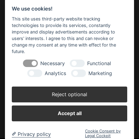
We use cookies!
Impressum
Datenschutz
Widerruf-Formular
This site uses third-party website tracking
Cookie-Einstellungen ändern
technologies to provide its services, constantly
improve and display advertisements according to
users' interests. I agree to this and can revoke or
BBM Baumarkt Achim
change my consent at any time with effect for the
Margarete-Steiff-Allee 1
28832 Achim
future.
Telefon: 04202 91 03 50
Necessary
Functional
E-Mail:
achim(at)bbm-baumarkt.de
Analytics
Marketing
Öffnungszeiten:
Montag - Freitag:
Reject optional
8.30 - 19.00 Uhr
Samstag:
Accept all
8.30 - 18.00 Uhr
Cookie Consent by
Privacy policy
Legal Cockpit