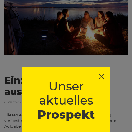
Einzelne Fliesen
Unser
austauschen
aktuelles
01.08.2020 - 00:00
Prospekt
Fliesen einzeln austauschen, inmitten einer vollständig
verfliesten Wand - das scheint keine sehr wünschenswerte
Aufgabe zu sein. Manchmal lässt es…