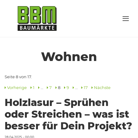
Wohnen
Seite 8 von 17.
Vorherige
1
…
7
8
9
…
17
Nächste
Holzlasur – Sprühen
oder Streichen – was ist
besser für Dein Projekt?
28.04.2025 - 00:00