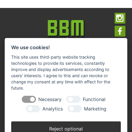
We use cookies!
Impressum
Datenschutz
Widerruf-Formular
This site uses third-party website tracking
Cookie-Einstellungen ändern
technologies to provide its services, constantly
improve and display advertisements according to
users' interests. I agree to this and can revoke or
BBM Baumarkt Achim
change my consent at any time with effect for the
Margarete-Steiff-Allee 1
28832 Achim
future.
Telefon: 04202 91 03 50
Necessary
Functional
E-Mail:
achim(at)bbm-baumarkt.de
Analytics
Marketing
Öffnungszeiten:
Montag - Freitag:
Reject optional
8.30 - 19.00 Uhr