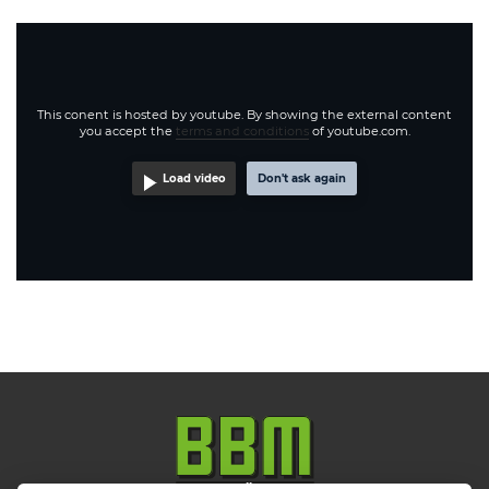
This conent is hosted by youtube. By showing the external content
you accept the
terms and conditions
of youtube.com.
Load video
Don't ask again