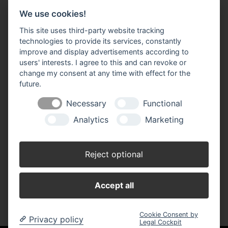
We use cookies!
Impressum
Datenschutz
Widerruf-Formular
This site uses third-party website tracking
Cookie-Einstellungen ändern
technologies to provide its services, constantly
improve and display advertisements according to
users' interests. I agree to this and can revoke or
BBM Baumarkt Achim
Margarete-Steiff-Allee 1
change my consent at any time with effect for the
28832 Achim
future.
Telefon: 04202 91 03 50
Necessary
Functional
E-Mail:
achim(at)bbm-baumarkt.de
Analytics
Marketing
Öffnungszeiten:
Montag - Freitag:
Reject optional
8.30 - 19.00 Uhr
Samstag:
8.30 - 18.00 Uhr
Accept all
Cookie Consent by
Privacy policy
Legal Cockpit