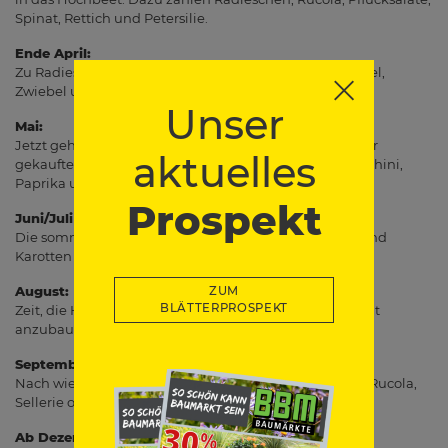
Spinat, Rettich und Petersilie.
Ende April:
Zu Radieschen & Co. gesellen sich nun Frühlingszwiebel,
Zwiebel und Lauch.
Unser
Mai:
Jetzt geht's richtig los: Vorgezogene (oder beim Gärtner
aktuelles
gekaufte) Jungpflanzen von Paradeisern, Gurken, Zucchini,
Paprika und Chili dürfen ab ins Hochbeet.
Prospekt
Juni/Juli
Die sommerliche Wärme kommt: Brokkoli, Kohlrabi und
Karotten ab ins Hochbeet
August:
ZUM
BLÄTTERPROSPEKT
Zeit, die Herbstsalate wie Radicchio oder Endivien-Salat
anzubauen!
September/Oktober:
Nach wie vor kann frostunempfindliches Gemüse wie Rucola,
Sellerie oder Petersilie gepflanzt werden.
Ab Dezember: