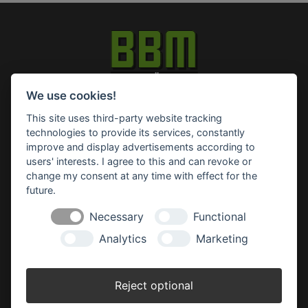
We use cookies!
Impressum
Datenschutz
Widerruf-Formular
This site uses third-party website tracking
Cookie-Einstellungen ändern
technologies to provide its services, constantly
improve and display advertisements according to
users' interests. I agree to this and can revoke or
BBM Baumarkt Achim
Margarete-Steiff-Allee 1
change my consent at any time with effect for the
28832 Achim
future.
Telefon: 04202 91 03 50
Necessary
Functional
E-Mail:
achim(at)bbm-baumarkt.de
Analytics
Marketing
Öffnungszeiten:
Montag - Freitag:
Reject optional
8.30 - 19.00 Uhr