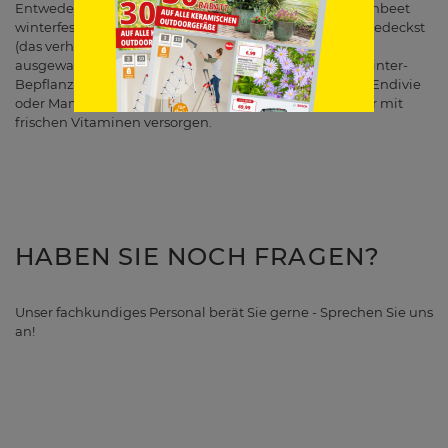
Entweder kannst du das mittlerweile abgeerntete Hochbeet
winterfest machen, indem du es mit einer Teichfolie abedeckst
(das verhindert, dass die Nährstoffe den Winter über
ausgewaschen werden), oder aber du sorgst für eine Winter-
Bepflanzung: Das können klassische Wintersalate wie Endivie
oder Mangold und Spinat sein, die dich auch im Winter mit
frischen Vitaminen versorgen.
HABEN SIE NOCH FRAGEN?
Unser fachkundiges Personal berät Sie gerne - Sprechen Sie uns
an!