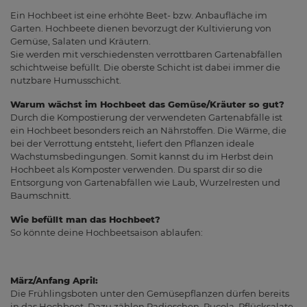
Ein Hochbeet ist eine erhöhte Beet- bzw. Anbaufläche im
Garten. Hochbeete dienen bevorzugt der Kultivierung von
Gemüse, Salaten und Kräutern.
Sie werden mit verschiedensten verrottbaren Gartenabfällen
schichtweise befüllt. Die oberste Schicht ist dabei immer die
nutzbare Humusschicht.
Warum wächst im Hochbeet das Gemüse/Kräuter so gut?
Durch die Kompostierung der verwendeten Gartenabfälle ist
ein Hochbeet besonders reich an Nährstoffen. Die Wärme, die
bei der Verrottung entsteht, liefert den Pflanzen ideale
Wachstumsbedingungen. Somit kannst du im Herbst dein
Hochbeet als Komposter verwenden. Du sparst dir so die
Entsorgung von Gartenabfällen wie Laub, Wurzelresten und
Baumschnitt.
Wie befüllt man das Hochbeet?
So könnte deine Hochbeetsaison ablaufen:
März/Anfang April:
Die Frühlingsboten unter den Gemüsepflanzen dürfen bereits
in das Hochbeet. Dazu zählen Radieschen, Rucola, Pflücksalate,