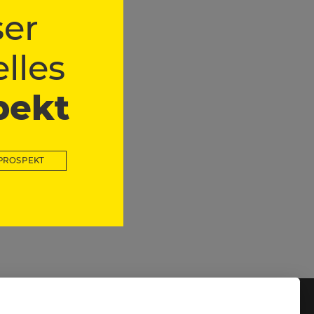
er
lles
pekt
h!
PROSPEKT
fnungszeiten: