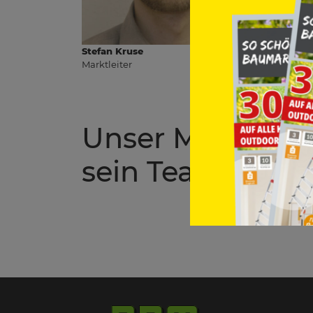
Stefan Kruse
Marktleiter
Unser Marktleit
sein Team freue