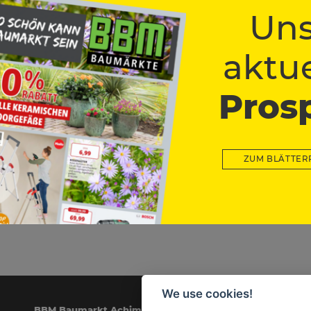
Uns
aktue
Pros
er Stefan Kruse und
n sich auf Ihren Besuc
ZUM BLÄTTER
We use cookies!
BBM Baumarkt Achim
Öf