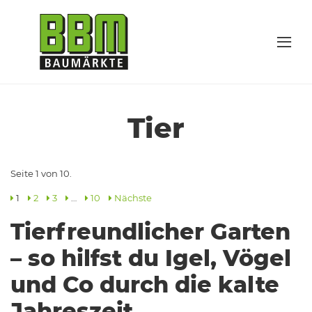
Tier
Seite 1 von 10.
1
2
3
…
10
Nächste
Tierfreundlicher Garten
– so hilfst du Igel, Vögel
und Co durch die kalte
Jahreszeit