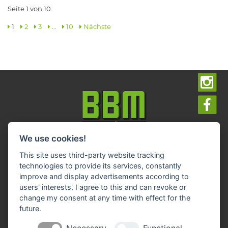
Seite 1 von 10.
1
2
3
…
10
Nächste
We use cookies!
Impressum
Datenschutz
Widerruf-Formular
This site uses third-party website tracking
Cookie-Einstellungen ändern
technologies to provide its services, constantly
improve and display advertisements according to
users' interests. I agree to this and can revoke or
BBM Baumarkt Achim
change my consent at any time with effect for the
Margarete-Steiff-Allee 1
28832 Achim
future.
Telefon: 04202 91 03 50
Necessary
Functional